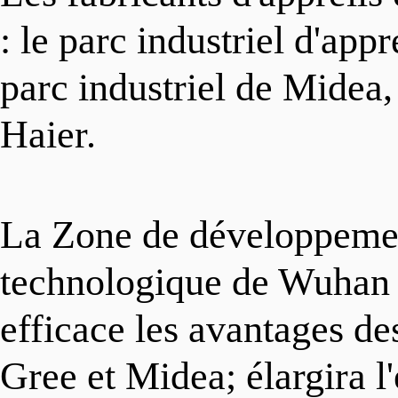
VIVRE
Procédure
: le parc industriel d'app
parc industriel de Midea, 
中文
Politiques
Transports
Haier.
Projets
Visa
English
La Zone de développeme
Réservoir de talents
Éducation
日本语
technologique de Wuhan
efficace les avantages des
Organismes de réglementa
Services médicaux
Deutsch
Gree et Midea; élargira l