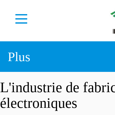
ACCUEIL
Plus
À PROPOS
L'industrie de fabri
électroniques
CENTRE MÉDIAS
Notre identité