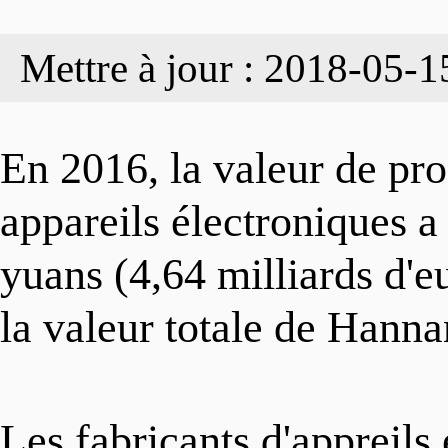
INDUSTRIES
Organisation
Actualités
Mettre à jour : 2018-05-1
ENTREPRISES
Gallerie
Focus
En 2016, la valeur de pro
appareils électroniques a 
PARCS INDUSTRI
Vidéos
Infographies
yuans (4,64 milliards d'e
la valeur totale de Hanna
GUIDE D'INVEST
Contactez-nous
Les fabricants d'appreils