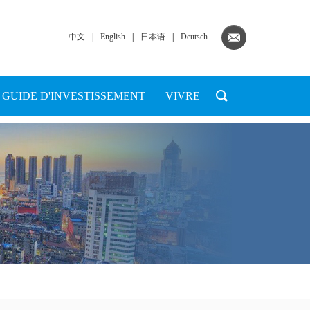
中文
|
English
|
日本语
|
Deutsch
GUIDE D'INVESTISSEMENT
VIVRE