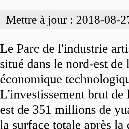
INDUSTRIES
Organisation
Actualités
Mettre à jour : 2018-08-2
ENTREPRISES
Gallerie
Focus
Le Parc de l'industrie ar
situé dans le nord-est d
PARCS INDUSTRI
Vidéos
Infographies
économique technologiq
L'investissement brut de 
GUIDE D'INVEST
Contactez-nous
est de 351 millions de yu
la surface totale après l