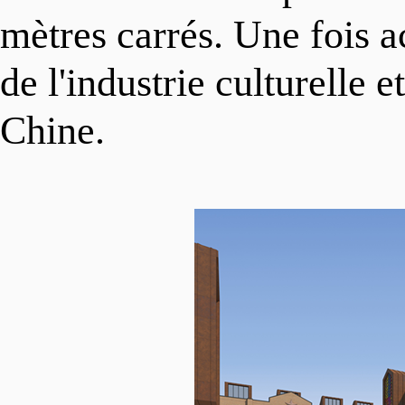
VIVRE
Procédure
mètres carrés. Une fois ac
de l'industrie culturelle 
中文
Politiques
Transports
Chine.
Projets
Visa
English
Réservoir de talents
Éducation
日本语
Organismes de réglementa
Services médicaux
Deutsch