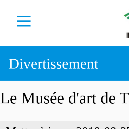
ACCUEIL
Divertissement
À PROPOS
Le Musée d'art de 
CENTRE MÉDIAS
Notre identité