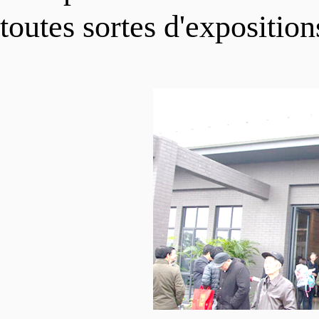
VIVRE
Procédure
toutes sortes d'expositions
中文
Politiques
Transports
Projets
Visa
English
Réservoir de talents
Éducation
日本语
Organismes de réglementa
Services médicaux
Deutsch