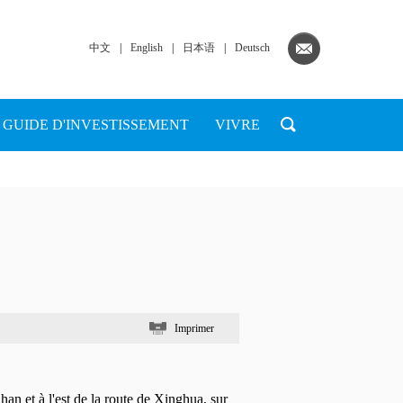
中文
|
English
|
日本语
|
Deutsch
GUIDE D'INVESTISSEMENT
VIVRE
Imprimer
n et à l'est de la route de Xinghua, sur