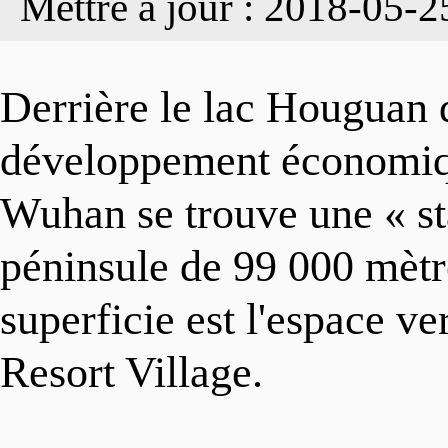
Mettre à jour : 2018-05-2
INDUSTRIES
Organisation
Actualités
Derrière le lac Houguan 
ENTREPRISES
Gallerie
développement économiqu
Focus
Wuhan se trouve une « sta
PARCS INDUSTRI
Vidéos
Infographies
péninsule de 99 000 mètr
superficie est l'espace ve
GUIDE D'INVEST
Contactez-nous
Resort Village.