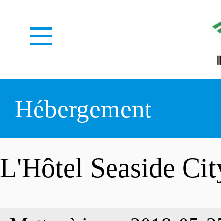
ACCUEIL
Hébergement
À PROPOS
L'Hôtel Seaside Cit
CENTRE MÉDIAS
Notre identité