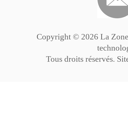
VIVRE
Procédure
中文
Politiques
Transports
Copyright ©
2026 La Zone
technolo
Projets
Visa
English
Tous droits réservés. Sit
Réservoir de talents
Éducation
日本语
Organismes de réglementa
Services médicaux
Deutsch