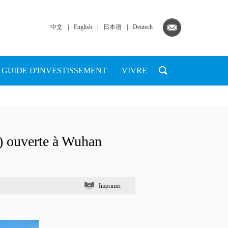
中文
|
English
|
日本语
|
Deutsch
GUIDE D'INVESTISSEMENT
VIVRE
) ouverte à Wuhan
Imprimer