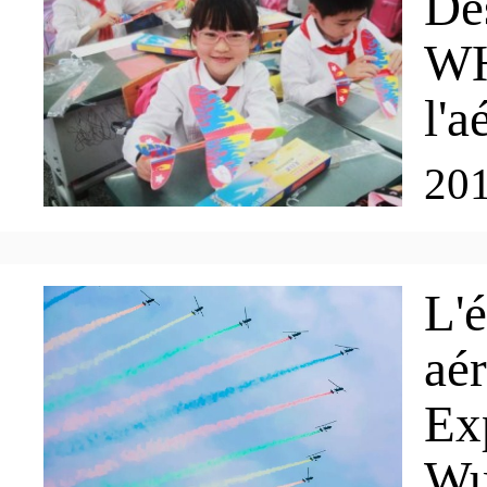
De
Divertissement
WH
l'a
Hébergement
20
L'
aé
Ex
Wu