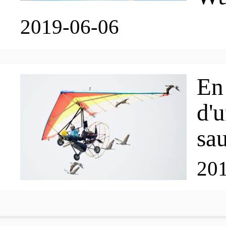
2019-06-06
En 
d'u
sa
20