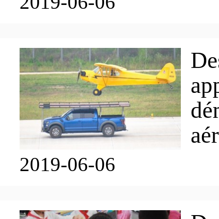
VIVRE
2019-06-06
Procédure
中文
Politiques
Transports
De
app
Projets
Visa
English
dé
aé
Réservoir de talents
Éducation
日本语
2019-06-06
Organismes de réglementa
Services médicaux
Deutsch