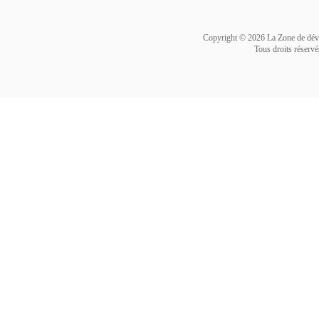
VIVRE
Procédure
Copyright ©
2026 La Zone de dév
Tous droits réservé
中文
Politiques
Transports
Projets
Visa
English
Réservoir de talents
Éducation
日本语
Organismes de réglementa
Services médicaux
Deutsch